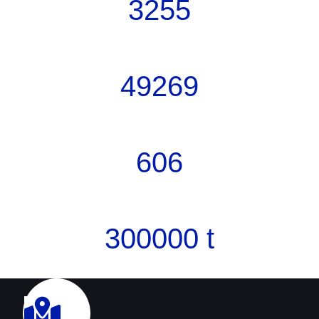
3255
Projekte
49269
Tassen Kaffee
606
Zufriedene Kunden
300000
t
Bewegte Güter