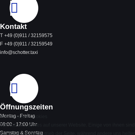
Kontakt
T +49 (0)911 / 32159575
F +49 (0)911 / 32159549
info@schotter.taxi
Öffnungszeiten
Montag - Freitag
Wir benutzen Cookies
09:00 - 17:00 Uhr
Wir nutzen Cookies auf unserer Website. Einige von ihnen sind
Samstag & Sonntag
essenziell für den Betrieb der Seite, während andere uns helfen